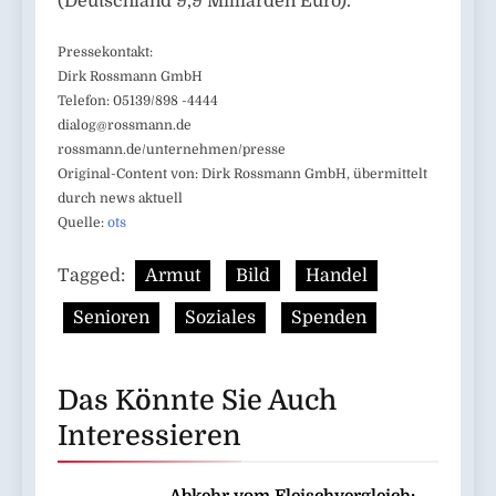
(Deutschland 9,9 Milliarden Euro).
Pressekontakt:
Dirk Rossmann GmbH
Telefon: 05139/898 -4444
dialog@rossmann.de
rossmann.de/unternehmen/presse
Original-Content von: Dirk Rossmann GmbH, übermittelt
durch news aktuell
Quelle:
ots
Tagged:
Armut
Bild
Handel
Senioren
Soziales
Spenden
Das Könnte Sie Auch
Interessieren
Abkehr vom Fleischvergleich: