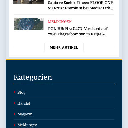
Saubere Sache: Tineco FLOOR ONE
S9 Artist Premium bei MediaMarkt
jetzt für 459 Euro sichern
MELDUNGEN
POL-HB: Nr.: 0273–Verdacht auf
zwei Fliegerbomben in Farge –
Evakuierung am Sonntag–
MEHR ARTIKEL
Kategorien
Blog
Handel
Magazin
Meldungen