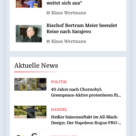
weitet sich aus“
Klaus Wertmann
Bischof Bertram Meier beendet
Reise nach Sarajevo
Klaus Wertmann
Aktuelle News
POLITIK
40 Jahre nach Chornobyl:
Greenpeace-Aktive protestieren für
Unterstützung bei Wiederaufbau
der zerstörten Schutzhülle /
HANDEL
Greenpeace-Report dokumentiert
Heißer Saisonauftakt im All-Black-
Folgen des russischen
Design: Der Napoleon Rogue PRO-S
Drohnenangriffs
525 in der exklusiven Grillfürst-
Edition