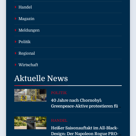
Handel
Magazin
Meldungen
Politik
Regional
Wirtschaft
Aktuelle
News
POLITIK
40 Jahre nach Chornobyl:
Greenpeace-Aktive protestieren für
Unterstützung bei Wiederaufbau
der zerstörten Schutzhülle /
HANDEL
Greenpeace-Report dokumentiert
Heißer Saisonauftakt im All-Black-
Folgen des russischen
Design: Der Napoleon Rogue PRO-S
Drohnenangriffs