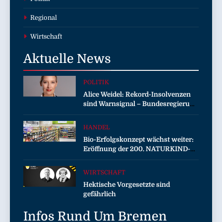
Regional
Wirtschaft
Aktuelle
News
POLITIK
Alice Weidel: Rekord-Insolvenzen
sind Warnsignal – Bundesregierung
verschärft die Wirtschaftskrise
HANDEL
Bio-Erfolgskonzept wächst weiter:
Eröffnung der 200. NATURKIND-
Welt bei EDEKA
WIRTSCHAFT
Hektische Vorgesetzte sind
gefährlich
Infos Rund Um
Bremen