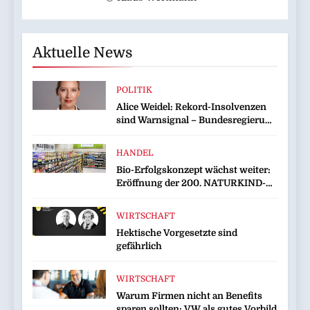
Aktuelle News
POLITIK
Alice Weidel: Rekord-Insolvenzen
sind Warnsignal – Bundesregierung
verschärft die Wirtschaftskrise
HANDEL
Bio-Erfolgskonzept wächst weiter:
Eröffnung der 200. NATURKIND-
Welt bei EDEKA
WIRTSCHAFT
Hektische Vorgesetzte sind
gefährlich
WIRTSCHAFT
Warum Firmen nicht an Benefits
sparen sollten: VW als gutes Vorbild