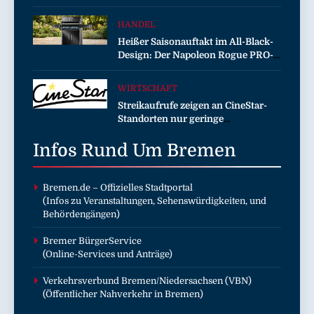
Unterstützung bei Wiederaufbau
der zerstörten Schutzhülle /
HANDEL
Greenpeace-Report dokumentiert
Heißer Saisonauftakt im All-Black-
Folgen des russischen
Design: Der Napoleon Rogue PRO-S
Drohnenangriffs
525 in der exklusiven Grillfürst-
Edition
WIRTSCHAFT
Streikaufrufe zeigen an CineStar-
Standorten nur geringe
Auswirkung auf den Kinobetrieb
Infos Rund Um
Bremen
Bremen.de
– Offizielles Stadtportal
(Infos zu Veranstaltungen, Sehenswürdigkeiten, und
Behördengängen)
Bremer BürgerService
(Online-Services und Anträge)
Verkehrsverbund Bremen/Niedersachsen (VBN)
(Öffentlicher Nahverkehr in Bremen)