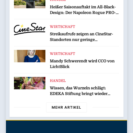
Greenpeace-Report dokumentiert
Heißer Saisonauftakt im All-Black-
Folgen des russischen
Design: Der Napoleon Rogue PRO-S
Drohnenangriffs
525 in der exklusiven Grillfürst-
Edition
WIRTSCHAFT
Streikaufrufe zeigen an CineStar-
Standorten nur geringe
Auswirkung auf den Kinobetrieb
WIRTSCHAFT
Mandy Schwerendt wird CCO von
LichtBlick
HANDEL
Wissen, das Wurzeln schlägt:
EDEKA Stiftung bringt wieder
Gemüsebeete in Deutschlands Kitas
MEHR ARTIKEL