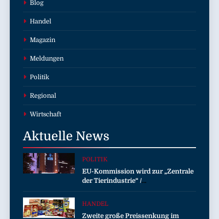
Blog
Handel
Magazin
Meldungen
Politik
Regional
Wirtschaft
Aktuelle
News
POLITIK
EU-Kommission wird zur „Zentrale
der Tierindustrie“ /
Tierschutzorganisation Animal
Equality prangert mit Projektion in
HANDEL
Brüssel die Nähe der EU-
Zweite große Preissenkung im
Kommission zur Tierindustrie an