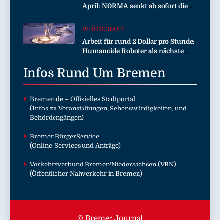
April: NORMA senkt ab sofort die
Preise auf Schokolade und Käse um
bis zu 16 Prozent / Mit
WIRTSCHAFT
LECKERROM, CREMISEE,
Arbeit für rund 2 Dollar pro Stunde:
EXCELSIOR süßer und herzhafter
Humanoide Roboter als nächste
Genuss
Billionen-Dollar-Industrie
Infos Rund Um
Bremen
Bremen.de
– Offizielles Stadtportal
(Infos zu Veranstaltungen, Sehenswürdigkeiten, und
Behördengängen)
Bremer BürgerService
(Online-Services und Anträge)
Verkehrsverbund Bremen/Niedersachsen (VBN)
(Öffentlicher Nahverkehr in Bremen)
© Bremer Journal