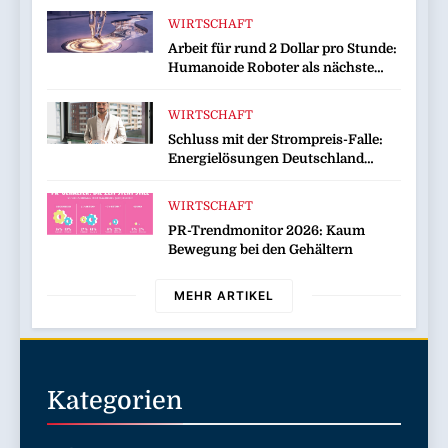
bis zu 16 Prozent / Mit
WIRTSCHAFT
LECKERROM, CREMISEE,
Arbeit für rund 2 Dollar pro Stunde:
EXCELSIOR süßer und herzhafter
Humanoide Roboter als nächste
Genuss
Billionen-Dollar-Industrie
WIRTSCHAFT
Schluss mit der Strompreis-Falle:
Energielösungen Deutschland
zeigt, wie Hausbesitzer jetzt zu
eigenen Energieversorgern werden
WIRTSCHAFT
und dabei sogar Geld verdienen
PR-Trendmonitor 2026: Kaum
Bewegung bei den Gehältern
MEHR ARTIKEL
Kategorien