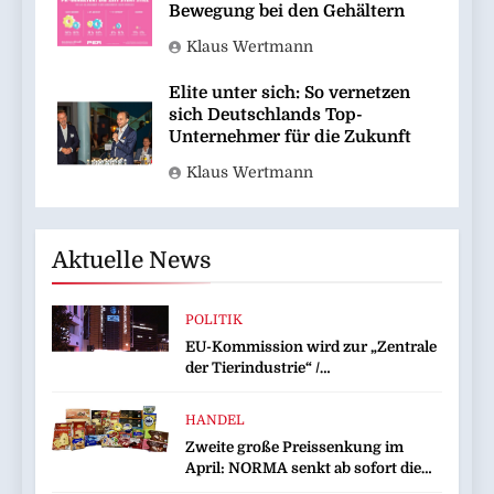
Bewegung bei den Gehältern
Klaus Wertmann
Elite unter sich: So vernetzen
sich Deutschlands Top-
Unternehmer für die Zukunft
Klaus Wertmann
Aktuelle News
POLITIK
EU-Kommission wird zur „Zentrale
der Tierindustrie“ /
Tierschutzorganisation Animal
Equality prangert mit Projektion in
HANDEL
Brüssel die Nähe der EU-
Zweite große Preissenkung im
Kommission zur Tierindustrie an
April: NORMA senkt ab sofort die
Preise auf Schokolade und Käse um