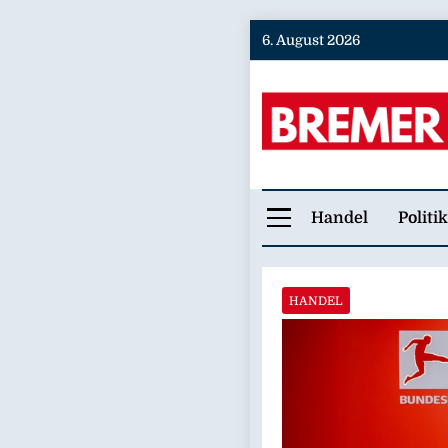
Skip
6. August 2026
to
content
Bremer
Handel
Politik
HANDEL