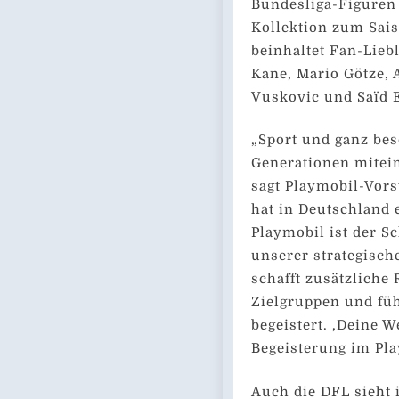
Bundesliga-Figuren 
Kollektion zum Sais
beinhaltet Fan-Lieb
Kane, Mario Götze, A
Vuskovic und Saïd E
„Sport und ganz be
Generationen mite
sagt Playmobil-Vors
hat in Deutschland 
Playmobil ist der Sc
unserer strategisch
schafft zusätzliche
Zielgruppen und füh
begeistert. ‚Deine We
Begeisterung im Pl
Auch die DFL sieht 