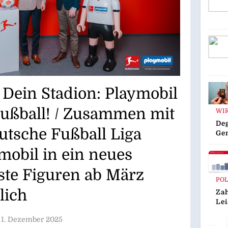
 Dein Stadion: Playmobil
Fußball! / Zusammen mit
WI
Deg
utsche Fußball Liga
Ge
Ka
ymobil in ein neues
Ede
rste Figuren ab März
POL
lich
Zah
Le
Is
1. Dezember 2025
De