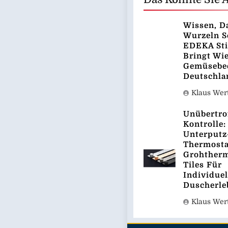
Wissen, D
Wurzeln S
EDEKA Sti
Bringt Wi
Gemüsebee
Deutschla
Klaus We
Unübertro
Kontrolle:
Unterputz
Thermost
Grohther
Tiles Für
Individuel
Duscherle
Klaus We