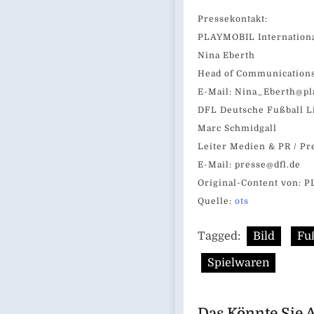
Pressekontakt:
PLAYMOBIL Internation
Nina Eberth
Head of Communications
E-Mail:
Nina_Eberth@pl
DFL Deutsche Fußball 
Marc Schmidgall
Leiter Medien & PR / P
E-Mail:
presse@dfl.de
Original-Content von: 
Quelle:
ots
Tagged:
Bild
Fu
Spielwaren
Das Könnte Sie 