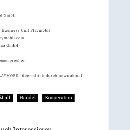
al GmbH
 Business Unit Playmobil
aymobil.com
Liga GmbH
ressesprecher
PLAYMOBIL, übermittelt durch news aktuell
ßball
Handel
Kooperation
Auch Interessieren