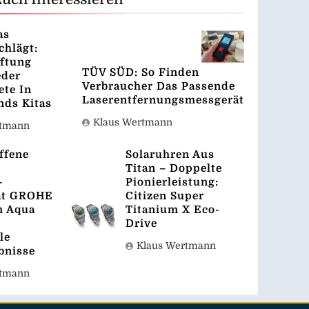
as
chlägt:
ftung
TÜV SÜD: So Finden
eder
Verbraucher Das Passende
te In
Laserentfernungsmessgerät
nds Kitas
Klaus Wertmann
rtmann
ffene
Solaruhren Aus
Titan – Doppelte
-
Pionierleistung:
at GROHE
Citizen Super
m Aqua
Titanium X Eco-
Drive
le
Klaus Wertmann
bnisse
rtmann