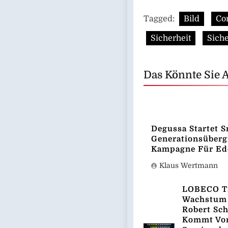
Tagged:
Bild
Co
Sicherheit
Siche
Das Könnte Sie 
Degussa Startet S
Generationsüberg
Kampagne Für Ed
Klaus Wertmann
LOBECO Tr
Wachstum 
Robert Sch
Kommt Vo