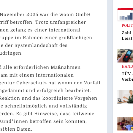
Kamp
Edel
7. November 2025 war die woom GmbH
iff betroffen. Trotz umfangreicher
POLIT
en gelang es einer international
Zahl
ruppe im Rahmen einer großflächigen
Leis
Ist 
ile der Systemlandschaft des
Dem 
udringen.
/ BA-
HAND
 alle erforderlichen Maßnahmen
TÜV 
sam mit einem internationalen
Verb
gentur Cyberschutz hat woom den Vorfall
Lase
ingedämmt und erfolgreich bearbeitet.
Reaktion und das koordinierte Vorgehen
e schnellstmöglich und vollständig
erden. Es gibt Hinweise, dass teilweise
Kund*innen betroffen sein könnten,
nsiblen Daten.