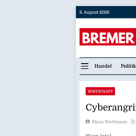
Skip
6. August 2026
to
content
Bremer
Handel
Politik
WIRTSCHAFT
Cyberangri
Klaus Wertmann