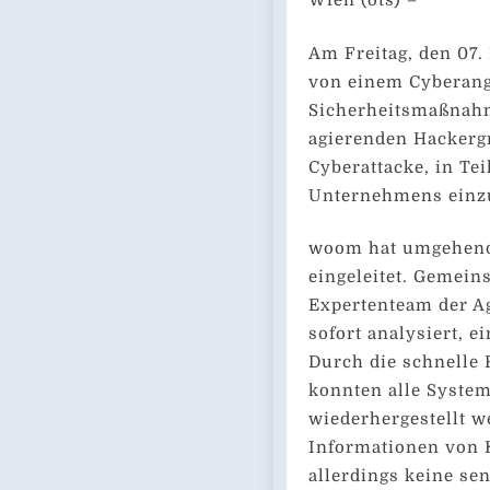
Wien (ots) –
Am Freitag, den 0
von einem Cyberangr
Sicherheitsmaßnahm
agierenden Hackerg
Cyberattacke, in Te
Unternehmens einz
woom hat umgehend
eingeleitet. Gemein
Expertenteam der A
sofort analysiert, e
Durch die schnelle 
konnten alle System
wiederhergestellt w
Informationen von 
allerdings keine se