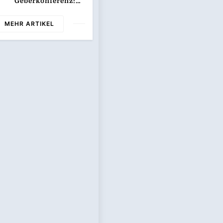
Geberkonferenz:
„Größte
Humanitäre Krise
MEHR ARTIKEL
Der Welt Weitet
Sich Aus“