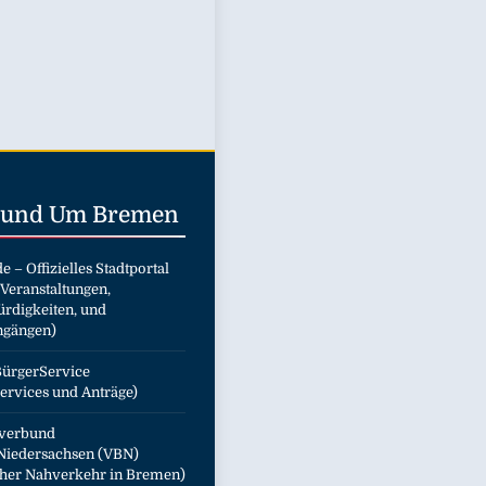
 Rund Um
Bremen
de
– Offizielles Stadtportal
 Veranstaltungen,
rdigkeiten, und
ngängen)
ürgerService
ervices und Anträge)
verbund
iedersachsen (VBN)
icher Nahverkehr in Bremen)