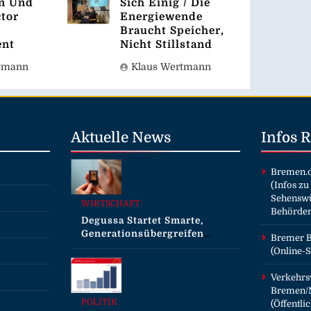
an Und
Sich Einig / Die
tor
Energiewende
Braucht Speicher,
ent
Nicht Stillstand
tmann
Klaus Wertmann
Aktuelle
News
Infos
Bremen.
(Infos zu
Sehenswü
WIRTSCHAFT
Behörde
Degussa Startet Smarte,
Generationsübergreifende
Bremer B
Kampagne Für
(Online-S
Edelmetalle
Verkehrs
Bremen/N
POLITIK
(Öffentl