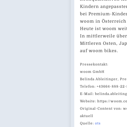
Kindern angepasste
bei Premium-Kinder
woom in Österreich
Heute ist woom weit
In mittlerweile übe
Mittleren Osten, Ja
auf woom bikes.
Pressekontakt:
woom GmbH
Belinda Ableitinger, P
Telefon: +43664-888-22-
E-Mail:
belinda.ableit
Website: https://woom.
Original-Content von: 
aktuell
Quelle:
ots