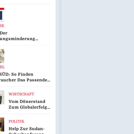
agne Für
metalle
IK
 Der
tungsminderungen
2025 Gegenüber
Vorjahr Gestiegen
Presseinfo Nr. 13
EL
SÜD: So Finden
raucher Das Passende
rentfernungsmessgerät
WIRTSCHAFT
Vom Dönerstand
Zum Globalerfolg:
Was
Franchisenehmer
POLITIK
Von Mangal
Help Zur Sudan-
Lernen Können