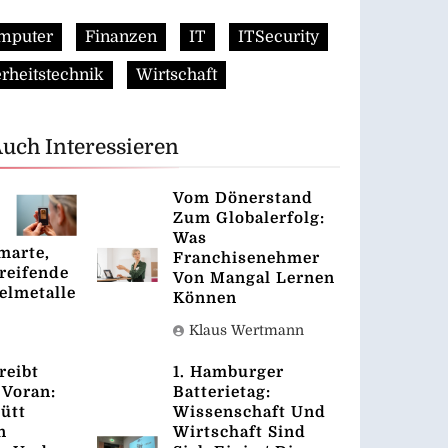
mputer
Finanzen
IT
ITSecurity
rheitstechnik
Wirtschaft
Auch Interessieren
Vom Dönerstand
Zum Globalerfolg:
Was
marte,
Franchisenehmer
reifende
Von Mangal Lernen
elmetalle
Können
Klaus Wertmann
eibt
1. Hamburger
Voran:
Batterietag:
ütt
Wissenschaft Und
n
Wirtschaft Sind