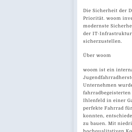
Die Sicherheit der 
Priorität. woom inv
modernste Sicherhe
der IT-Infrastrukt
sicherzustellen.
Über woom
woom ist ein intern
Jugendfahrradherste
Unternehmen wurde
fahrradbegeisterten
Ihlenfeld in einer G
perfekte Fahrrad fü
konnten, entschiede
zu bauen. Mit niedr
hochqualitativen K