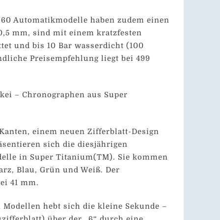
n 60 Automatikmodelle haben zudem einen
,5 mm, sind mit einem kratzfesten
ttet und bis 10 Bar wasserdicht (100
ndliche Preisempfehlung liegt bei 499
nkei – Chronographen aus Super
Kanten, einem neuen Zifferblatt-Design
sentieren sich die diesjährigen
elle in Super Titanium(TM). Sie kommen
rz, Blau, Grün und Weiß. Der
bei 41 mm.
 Modellen hebt sich die kleine Sekunde –
szifferblatt) über der „6“ durch eine