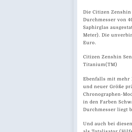
Die Citizen Zenshi
Durchmesser von 40
Saphirglas ausgesta
Meter). Die unverbi
Euro.
Citizen Zenshin Se
Titanium(TM)
Ebenfalls mit mehr 
und neuer Größe prä
Chronographen-Mod
in den Farben Schwa
Durchmesser liegt 
Und auch bei diesen
als Totalisator (Hilf