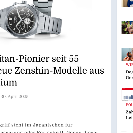
tan-Pionier seit 55
WI
eue Zenshin-Modelle aus
Deg
Ge
nium
Ka
Ede
30. April 2025
POL
Zah
Le
Is
griff steht im Japanischen für
De
sserung oder Fortschritt. Genau dieser