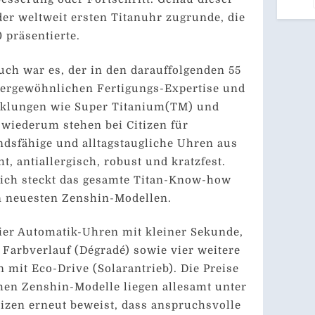
/ B
er weltweit ersten Titanuhr zugrunde, die
 präsentierte.
ch war es, der in den darauffolgenden 55
ßergewöhnlichen Fertigungs-Expertise und
klungen wie Super Titanium(TM) und
e wiederum stehen bei Citizen für
dsfähige und alltagstaugliche Uhren aus
ht, antiallergisch, robust und kratzfest.
lich steckt das gesamte Titan-Know-how
n neuesten Zenshin-Modellen.
ier Automatik-Uhren mit kleiner Sekunde,
, Farbverlauf (Dégradé) sowie vier weitere
mit Eco-Drive (Solarantrieb). Die Preise
chen Zenshin-Modelle liegen allesamt unter
izen erneut beweist, dass anspruchsvolle