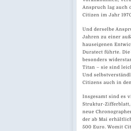
Anspruch lag auch d
Citizen im Jahr 1970
Und derselbe Anspru
Jahren zu einer au
hauseigenen Entwic
Duratect führte. Di
besonders widerstan
Titan – sie sind leic
Und selbstverständ
Citizens auch in de
Insgesamt sind es v
Struktur-Zifferblatt
neue Chronographen 
der ab Mai erhältli
500 Euro. Womit Cit