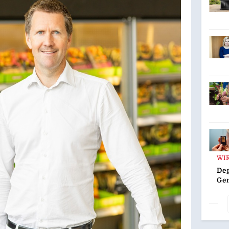
WI
Deg
Ge
Ka
Ede