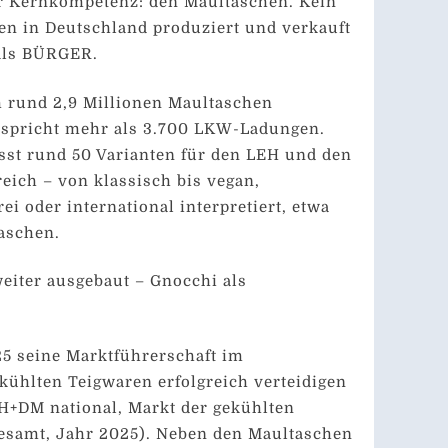
er Kernkompetenz: den Maultaschen. Kein
n in Deutschland produziert und verkauft
als BÜRGER.
h rund 2,9 Millionen Maultaschen
ntspricht mehr als 3.700 LKW-Ladungen.
sst rund 50 Varianten für den LEH und den
ich – von klassisch bis vegan,
rei oder international interpretiert, etwa
aschen.
eiter ausgebaut – Gnocchi als
 seine Marktführerschaft im
ühlten Teigwaren erfolgreich verteidigen
EH+DM national, Markt der gekühlten
gesamt, Jahr 2025). Neben den Maultaschen