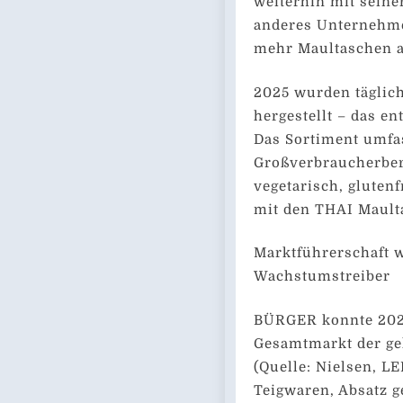
weiterhin mit sein
anderes Unternehme
mehr Maultaschen 
2025 wurden täglic
hergestellt – das e
Das Sortiment umfa
Großverbraucherbere
vegetarisch, glutenf
mit den THAI Mault
Marktführerschaft w
Wachstumstreiber
BÜRGER konnte 2025
Gesamtmarkt der gek
(Quelle: Nielsen, L
Teigwaren, Absatz 