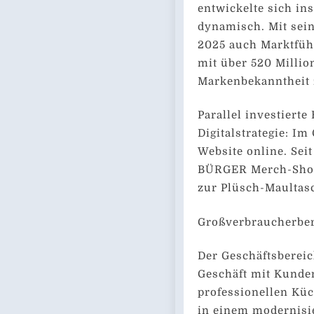
entwickelte sich in
dynamisch. Mit sein
2025 auch Marktfüh
mit über 520 Millio
Markenbekanntheit 
Parallel investiert
Digitalstrategie: Im
Website online. Sei
BÜRGER Merch-Shop 
zur Plüsch-Maultas
Großverbraucherber
Der Geschäftsberei
Geschäft mit Kunde
professionellen Küc
in einem modernisie