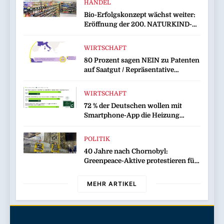
HANDEL
Bio-Erfolgskonzept wächst weiter:
Eröffnung der 200. NATURKIND-
Welt bei EDEKA
WIRTSCHAFT
80 Prozent sagen NEIN zu Patenten
auf Saatgut / Repräsentative
Umfrage in fünf EU-Mitgliedstaaten
WIRTSCHAFT
72 % der Deutschen wollen mit
Smartphone-App die Heizung
überwachen
POLITIK
40 Jahre nach Chornobyl:
Greenpeace-Aktive protestieren für
Unterstützung bei Wiederaufbau
der zerstörten Schutzhülle /
MEHR ARTIKEL
Greenpeace-Report dokumentiert
Folgen des russischen
Drohnenangriffs