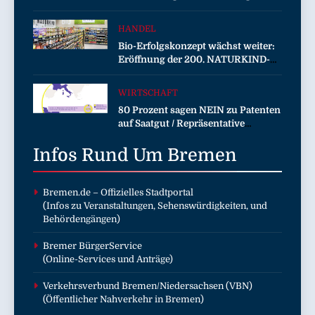
verschärft die Wirtschaftskrise
HANDEL
Bio-Erfolgskonzept wächst weiter:
Eröffnung der 200. NATURKIND-
Welt bei EDEKA
WIRTSCHAFT
80 Prozent sagen NEIN zu Patenten
auf Saatgut / Repräsentative
Umfrage in fünf EU-Mitgliedstaaten
Infos Rund Um
Bremen
Bremen.de
– Offizielles Stadtportal
(Infos zu Veranstaltungen, Sehenswürdigkeiten, und
Behördengängen)
Bremer BürgerService
(Online-Services und Anträge)
Verkehrsverbund Bremen/Niedersachsen (VBN)
(Öffentlicher Nahverkehr in Bremen)