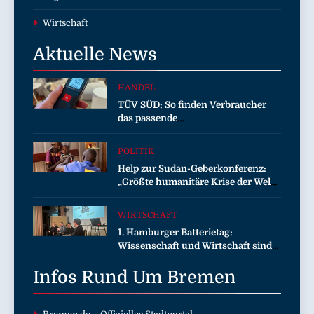
Wirtschaft
Aktuelle
News
HANDEL
TÜV SÜD: So finden Verbraucher
das passende
Laserentfernungsmessgerät
POLITIK
Help zur Sudan-Geberkonferenz:
„Größte humanitäre Krise der Welt
weitet sich aus“
WIRTSCHAFT
1. Hamburger Batterietag:
Wissenschaft und Wirtschaft sind
sich einig / Die Energiewende
Infos Rund Um
braucht Speicher, nicht Stillstand
Bremen