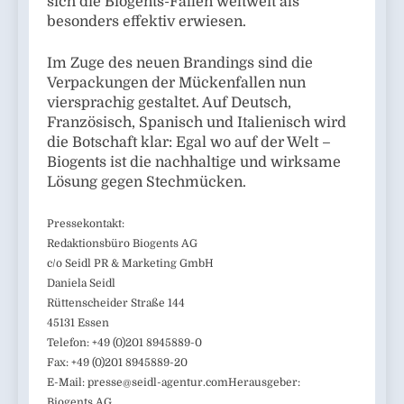
sich die Biogents-Fallen weltweit als
besonders effektiv erwiesen.
Im Zuge des neuen Brandings sind die
Verpackungen der Mückenfallen nun
viersprachig gestaltet. Auf Deutsch,
Französisch, Spanisch und Italienisch wird
die Botschaft klar: Egal wo auf der Welt –
Biogents ist die nachhaltige und wirksame
Lösung gegen Stechmücken.
Pressekontakt:
Redaktionsbüro Biogents AG
c/o Seidl PR & Marketing GmbH
Daniela Seidl
Rüttenscheider Straße 144
45131 Essen
Telefon: +49 (0)201 8945889-0
Fax: +49 (0)201 8945889-20
E-Mail:
presse@seidl-agentur.comHerausgeber
:
Biogents AG