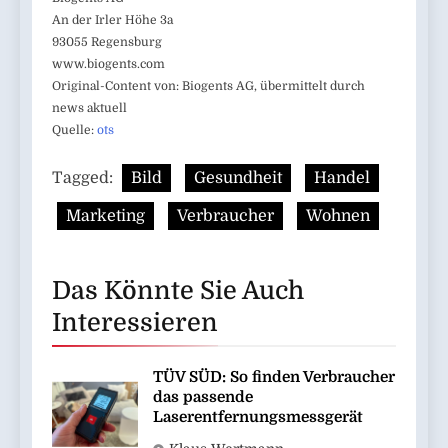
An der Irler Höhe 3a
93055 Regensburg
www.biogents.com
Original-Content von: Biogents AG, übermittelt durch
news aktuell
Quelle:
ots
Tagged:
Bild
Gesundheit
Handel
Marketing
Verbraucher
Wohnen
Das Könnte Sie Auch
Interessieren
TÜV SÜD: So finden Verbraucher
das passende
Laserentfernungsmessgerät