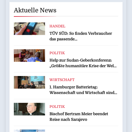
Aktuelle News
HANDEL
TÜV SÜD: So finden Verbraucher
das passende
Laserentfernungsmessgerät
POLITIK
Help zur Sudan-Geberkonferenz:
„Größte humanitäre Krise der Welt
weitet sich aus“
WIRTSCHAFT
1. Hamburger Batterietag:
Wissenschaft und Wirtschaft sind
sich einig / Die Energiewende
braucht Speicher, nicht Stillstand
POLITIK
Bischof Bertram Meier beendet
Reise nach Sarajevo