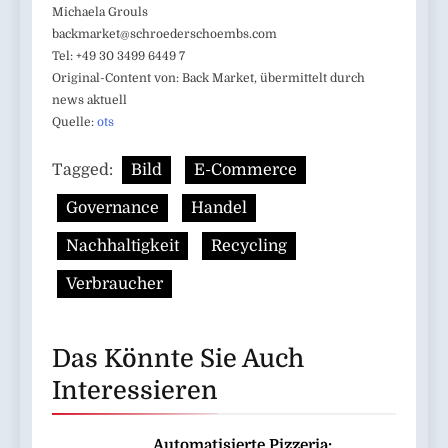
Michaela Grouls
backmarket@schroederschoembs.com
Tel: +49 30 3499 6449 7
Original-Content von: Back Market, übermittelt durch
news aktuell
Quelle:
ots
Tagged:
Bild
E-Commerce
Governance
Handel
Nachhaltigkeit
Recycling
Verbraucher
Das Könnte Sie Auch
Interessieren
Automatisierte Pizzeria: