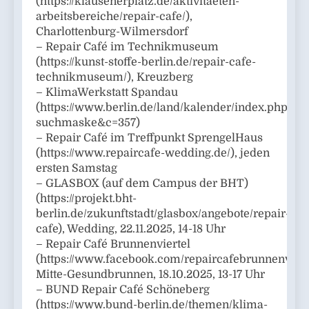
(https://klausenerplatz.de/aktivitaeten-
arbeitsbereiche/repair-cafe/),
Charlottenburg-Wilmersdorf
– Repair Café im Technikmuseum
(https://kunst-stoffe-berlin.de/repair-cafe-
technikmuseum/), Kreuzberg
– KlimaWerkstatt Spandau
(https://www.berlin.de/land/kalender/index.php?
suchmaske&c=357)
– Repair Café im Treffpunkt SprengelHaus
(https://www.repaircafe-wedding.de/), jeden
ersten Samstag
– GLASBOX (auf dem Campus der BHT)
(https://projekt.bht-
berlin.de/zukunftstadt/glasbox/angebote/repair-
cafe), Wedding, 22.11.2025, 14-18 Uhr
– Repair Café Brunnenviertel
(https://www.facebook.com/repaircafebrunnenvierte
Mitte-Gesundbrunnen, 18.10.2025, 13-17 Uhr
– BUND Repair Café Schöneberg
(https://www.bund-berlin.de/themen/klima-