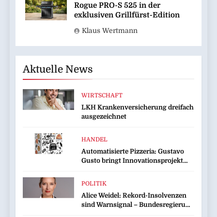
Rogue PRO-S 525 in der
exklusiven Grillfürst-Edition
Klaus Wertmann
Aktuelle News
WIRTSCHAFT
LKH Krankenversicherung dreifach
ausgezeichnet
HANDEL
Automatisierte Pizzeria: Gustavo
Gusto bringt Innovationsprojekt
„Gustavomat“ an den Start
POLITIK
Alice Weidel: Rekord-Insolvenzen
sind Warnsignal – Bundesregierung
verschärft die Wirtschaftskrise