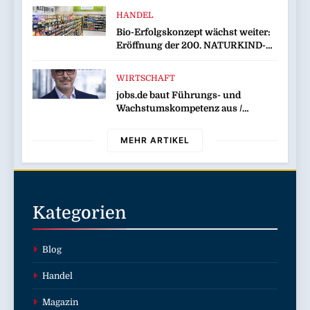
HANDEL
Bio-Erfolgskonzept wächst weiter:
Eröffnung der 200. NATURKIND-
Welt bei EDEKA
WIRTSCHAFT
jobs.de baut Führungs- und
Wachstumskompetenz aus /
Wolfgang Weber übernimmt
Schlüsselrolle für Marktposition,
MEHR ARTIKEL
Partnerschaften und
Weiterentwicklung des
Stellenportals im Jobiqo-Netzwerk
Kategorien
Blog
Handel
Magazin