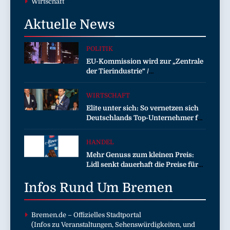
Wirtschaft
Aktuelle
News
POLITIK
EU-Kommission wird zur „Zentrale
der Tierindustrie“ /
Tierschutzorganisation Animal
Equality prangert mit Projektion in
WIRTSCHAFT
Brüssel die Nähe der EU-
Elite unter sich: So vernetzen sich
Kommission zur Tierindustrie an
Deutschlands Top-Unternehmer für
die Zukunft
HANDEL
Mehr Genuss zum kleinen Preis:
Lidl senkt dauerhaft die Preise für
Schokolade / 26 Schokoladenartikel
Infos Rund Um
jetzt bis zu 13 Prozent günstiger
Bremen
Bremen.de
– Offizielles Stadtportal
(Infos zu Veranstaltungen, Sehenswürdigkeiten, und