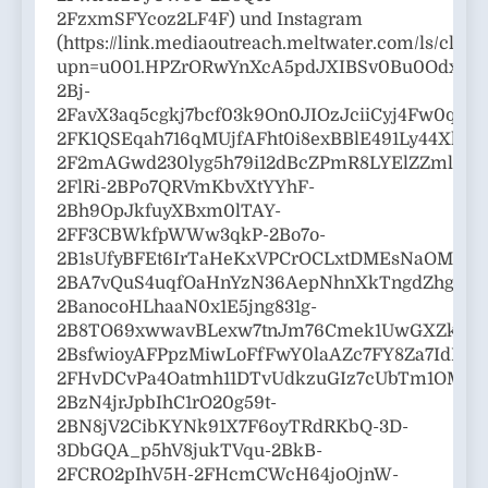
2FzxmSFYcoz2LF4F) und Instagram
(https://link.mediaoutreach.meltwater.com/ls/click
upn=u001.HPZrORwYnXcA5pdJXIBSv0Bu0OdxZ3TK
2Bj-
2FavX3aq5cgkj7bcf03k9On0JIOzJciiCyj4Fw0q
2FK1QSEqah716qMUjfAFht0i8exBBlE491Ly44Xl3X
2F2mAGwd230lyg5h79i12dBcZPmR8LYElZZml9lye
2FlRi-2BPo7QRVmKbvXtYYhF-
2Bh9OpJkfuyXBxm0lTAY-
2FF3CBWkfpWWw3qkP-2Bo7o-
2B1sUfyBFEt6IrTaHeKxVPCrOCLxtDMEsNaOMa0y
2BA7vQuS4uqfOaHnYzN36AepNhnXkTngdZhgdhVQ
2BanocoHLhaaN0x1E5jng831g-
2B8TO69xwwavBLexw7tnJm76Cmek1UwGXZkQ1-
2BsfwioyAFPpzMiwLoFfFwY0laAZc7FY8Za7IdDIlX
2FHvDCvPa4Oatmh11DTvUdkzuGIz7cUbTm1OMFQF
2BzN4jrJpbIhC1rO20g59t-
2BN8jV2CibKYNk91X7F6oyTRdRKbQ-3D-
3DbGQA_p5hV8jukTVqu-2BkB-
2FCRO2pIhV5H-2FHcmCWcH64joOjnW-