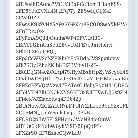
2BUselbDAono7MCU5iBaRCcBcmIHianES8-
2FD5YdsEVXh4N-2Fq77y-2BSwlqGfjX4I-
2FVJfRZ2-
2FwwK98ZvH25A9zXG9Xm6SC0D3woXkHW4hmfq
2FnTRru0x-
2FyPinA9Q3djOunheWP49FVHaI3C-
2BiVeTGBnOaS93ZByvUMPE7pJmHonvl-
2Bl5G-2FuIQFQg-
2Fp5CsWV3eXZFi8lnIfFzBDdcJV33pg6ovw-
2Bl7ROyJZhzZKih6EfZBVfbvH-2F-
2Bo1DqGN4e2CdApl7SIRyMBsEHpZyVSegoli4SEftJ
2FxbIWD8qHfCT7y9cK9o3huyATHHMzkzIeBte-
2F9ZdHZVQzWzwI7EATos0JfsbyBqzH44QD9lV
2FY4VPNFIbGKCkXYS6NF3xE1FFXwDjj6s9ZN3iqq
2Fj4ckVJZ1achtwq4P0b42p-
2BUjNowJZGZA0IR7pFTUhYZihJbc9pnY3xCFDRBw
3DhSMN_p5hV8jukTVqu-2BkB-
2FCRO2pIhV5H-2FHcmCWcH64joOjnW-
2B1IJe6xKNabW6ykViSF-2BpQdP3-
2FXZrS0-2F7Eshc0QWLhU-