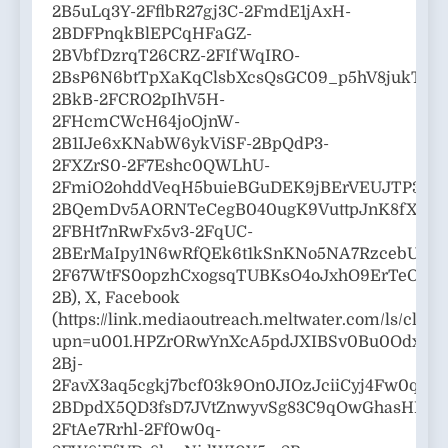
2B5uLq3Y-2FflbR27gj3C-2FmdE1jAxH-
2BDFPnqkBlEPCqHFaGZ-
2BVbfDzrqT26CRZ-2FIfWqIRO-
2BsP6N6btTpXaKqClsbXcsQsGC09_p5hV8jukTVq
2BkB-2FCRO2pIhV5H-
2FHcmCWcH64joOjnW-
2B1IJe6xKNabW6ykViSF-2BpQdP3-
2FXZrS0-2F7Eshc0QWLhU-
2FmiO2ohddVeqH5buieBGuDEK9jBErVEUJTP3yB
2BQemDv5AORNTeCegB040ugK9VuttpJnK8fXKh
2FBHt7nRwFx5v3-2FqUC-
2BErMaIpy1N6wRfQEk6t1kSnKNo5NA7RzcebUuGz
2F67WtFS0opzhCxogsqTUBKsO4oJxhO9ErTeObU
2B), X, Facebook
(https://link.mediaoutreach.meltwater.com/ls/click
upn=u001.HPZrORwYnXcA5pdJXIBSv0Bu0OdxZ3TK
2Bj-
2FavX3aq5cgkj7bcf03k9On0JIOzJciiCyj4Fw0qp
2BDpdX5QD3fsD7JVtZnwyvSg83C9qOwGhasHKbu1
2FtAe7Rrhl-2Ff0w0q-