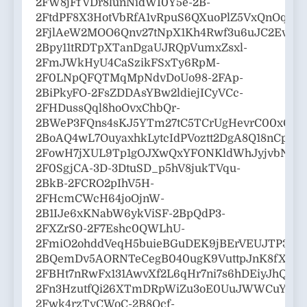
2FW8jFfVDr8lunNidWI0Y5e-2B-
2FtdPF8X3HotVbRfA1vRpuS6QXuoPlZ5VxQnOqG4
2FjlAeW2MOO6Qnv27tNpX1Kh4Rwf3u6uJC2EvAf
2Bpy11tRDTpXTanDgaUJRQpVumxZsxl-
2FmJWkHyU4CaSzikFSxTy6RpM-
2F0LNpQFQTMqMpNdvDoUo98-2FAp-
2BiPkyFO-2FsZDDAsYBw2ldiejICyVCc-
2FHDussQql8hoOvxChbQr-
2BWeP3FQns4sKJ5YTm27tC5TCrUgHevrC00xQSjN
2BoAQ4wL7OuyaxhkLytcIdPVoztt2DgA8Q18nCpZ
2FowH7jXUL9Tp1gOJXwQxYFONKldWhJyjvbN1Nd
2F0SgjCA-3D-3DtuSD_p5hV8jukTVqu-
2BkB-2FCRO2pIhV5H-
2FHcmCWcH64joOjnW-
2B1IJe6xKNabW6ykViSF-2BpQdP3-
2FXZrS0-2F7Eshc0QWLhU-
2FmiO2ohddVeqH5buieBGuDEK9jBErVEUJTP3yB
2BQemDv5AORNTeCegB040ugK9VuttpJnK8fXKh
2FBHt7nRwFx131AwvXf2L6qHr7ni7s6hDEiyJhQI9O
2Fn3HzutfQi26XTmDRpWiZu3oE0UuJWWCuYP3m
2Fwk4rzTyCWoC-2B8Qcf-