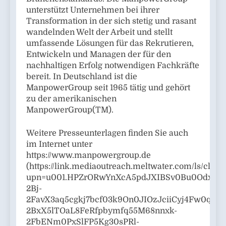
unterstützt Unternehmen bei ihrer
Transformation in der sich stetig und rasant
wandelnden Welt der Arbeit und stellt
umfassende Lösungen für das Rekrutieren,
Entwickeln und Managen der für den
nachhaltigen Erfolg notwendigen Fachkräfte
bereit. In Deutschland ist die
ManpowerGroup seit 1965 tätig und gehört
zu der amerikanischen
ManpowerGroup(TM).
Weitere Presseunterlagen finden Sie auch
im Internet unter
https://www.manpowergroup.de
(https://link.mediaoutreach.meltwater.com/ls/click
upn=u001.HPZrORwYnXcA5pdJXIBSv0Bu0OdxZ3TK
2Bj-
2FavX3aq5cgkj7bcf03k9On0JIOzJciiCyj4Fw0q
2BxX5lTOaL8FeRfpbymfq55M68nnxk-
2FbENm0PxSlFP5Kg30sPRl-