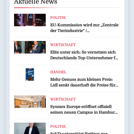
Aktuelle News
POLITIK
EU-Kommission wird zur „Zentrale
der Tierindustrie“ /
Tierschutzorganisation Animal
Equality prangert mit Projektion in
WIRTSCHAFT
Brüssel die Nähe der EU-
Elite unter sich: So vernetzen sich
Kommission zur Tierindustrie an
Deutschlands Top-Unternehmer für
die Zukunft
HANDEL
Mehr Genuss zum kleinen Preis:
Lidl senkt dauerhaft die Preise für
Schokolade / 26 Schokoladenartikel
jetzt bis zu 13 Prozent günstiger
WIRTSCHAFT
Sysmex Europe eröffnet offiziell
seinen neuen Campus in Hamburg
und setzt damit neue Maßstäbe für
zukunftsorientierte
POLITIK
Arbeitsumgebungen
SoVD unterstützt Petition zur