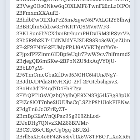
2BVwg0Oo0Nkw6qO1XLMF6TwnF22nLz0IPOsNBG
2BFmxmXXAufE-
2BhdbFwO1IXluPeZ5mJzgwN5PVALGt2Y6lhwjSZ
2BBRQlmSddxw3H7K1tT7Q8MVxtWF3-
2BKLSun5bYCXdxnBtchumPHDvIRM3iRSvxVivU1R
2Bb5R9h2KT4UdNMdYFJSDE98Ro8cWQeZUmPOJS
2F-2F9FNhV-2FUMpFPJJ6AYVEIbjmYv7s-
2FjpxfPPZlnm61DBpfeUqir7PwW9cv7hlfmmdSm
2BrjegQE6mSKw-2BPbNZU8dxAqVY0jU-
2BbL97gM-
2F5TmCmcGbaXfDw35N0HC5t4UnJNgY-
2BJdDJDPda3IRvHXj0-2Ff-2FGtcbsligsvK-
2BoHn3dTF4qd7D4FhSTgy-
2FYrQPT1GsVQzbQYylhQE9XN3Bj54l5BgS3pUCzOE
2FiZc8lOT7nhe2UUUhsCqLSZhP8hUIokFIENwJ3SRe
2FdgTn6JcOZrEyZT-
2BmBpK2sWnQiPaz9Sg963ZhLod-
2FJeDHg7QNvzKMZ63BPJMr-
2BCZUZ6cUEpeUg0gq-2BUZd-
2Brll8sXH4o9F4ZNs8jvbtX5W8TFBOTLXoXR9aXx