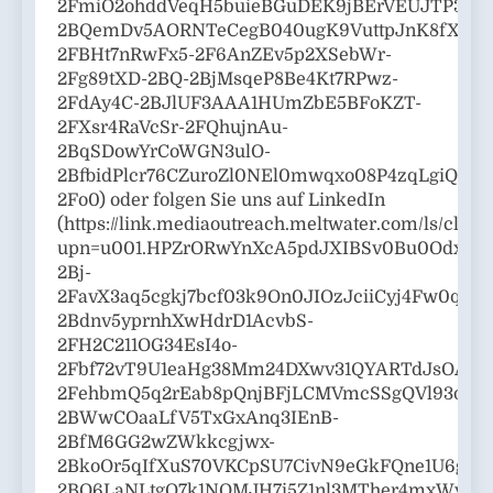
2FmiO2ohddVeqH5buieBGuDEK9jBErVEUJTP3yB
2BQemDv5AORNTeCegB040ugK9VuttpJnK8fXKh
2FBHt7nRwFx5-2F6AnZEv5p2XSebWr-
2Fg89tXD-2BQ-2BjMsqeP8Be4Kt7RPwz-
2FdAy4C-2BJlUF3AAA1HUmZbE5BFoKZT-
2FXsr4RaVcSr-2FQhujnAu-
2BqSDowYrCoWGN3ulO-
2BfbidPlcr76CZuroZl0NEl0mwqxo08P4zqLgiQ0
2Fo0) oder folgen Sie uns auf LinkedIn
(https://link.mediaoutreach.meltwater.com/ls/click
upn=u001.HPZrORwYnXcA5pdJXIBSv0Bu0OdxZ3TK
2Bj-
2FavX3aq5cgkj7bcf03k9On0JIOzJciiCyj4Fw0q
2Bdnv5yprnhXwHdrD1AcvbS-
2FH2C211OG34EsI4o-
2Fbf72vT9U1eaHg38Mm24DXwv31QYARTdJsOAdA
2FehbmQ5q2rEab8pQnjBFjLCMVmcSSgQVl93q2fZ
2BWwCOaaLfV5TxGxAnq3IEnB-
2BfM6GG2wZWkkcgjwx-
2BkoOr5qIfXuS70VKCpSU7CivN9eGkFQne1U6g1
2BO6LaNLtgO7k1NQMJH7i5Z1nl3MTher4mxWyK3ry