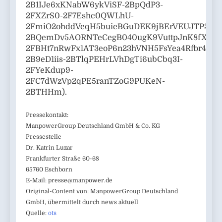
2B1IJe6xKNabW6ykViSF-2BpQdP3-
2FXZrS0-2F7Eshc0QWLhU-
2FmiO2ohddVeqH5buieBGuDEK9jBErVEUJTP3yB
2BQemDv5AORNTeCegB040ugK9VuttpJnK8fXKh
2FBHt7nRwFx1AT3eoP6n23hVNH5FsYea4Rfbr4fde
2B9eD1iis-2BTlqPEHrLVhDgTi6ubCbq3I-
2FYeKdup9-
2FC7dWzVp2qPE5ranTZoG9PUKeN-
2BTHHm).
Pressekontakt:
ManpowerGroup Deutschland GmbH & Co. KG
Pressestelle
Dr. Katrin Luzar
Frankfurter Straße 60-68
65760 Eschborn
E-Mail:
presse@manpower.de
Original-Content von: ManpowerGroup Deutschland
GmbH, übermittelt durch news aktuell
Quelle:
ots