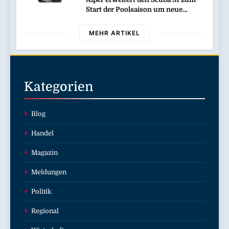
Folgen des russischen
Start der Poolsaison um neue
Drohnenangriffs
Funktionen / Das bewährte Modell
wird noch effizienter und
MEHR ARTIKEL
komfortabler in der Nutzung
Kategorien
Blog
Handel
Magazin
Meldungen
Politik
Regional