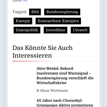
Quelle:
ots
Tagged:
Bild
Bundesregierung
Energie
Erneuerbare Energien
Innenpolitik
Investition
Umwelt
Das Könnte Sie Auch
Interessieren
Alice Weidel: Rekord-
Insolvenzen sind Warnsignal –
Bundesregierung verschärft die
Wirtschaftskrise
Klaus Wertmann
40 Jahre nach Chornobyl:
Greenpeace-Aktive protestieren