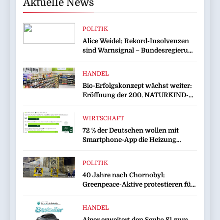
Aktuelle News
POLITIK
Alice Weidel: Rekord-Insolvenzen
sind Warnsignal – Bundesregierung
verschärft die Wirtschaftskrise
HANDEL
Bio-Erfolgskonzept wächst weiter:
Eröffnung der 200. NATURKIND-
Welt bei EDEKA
WIRTSCHAFT
72 % der Deutschen wollen mit
Smartphone-App die Heizung
überwachen
POLITIK
40 Jahre nach Chornobyl:
Greenpeace-Aktive protestieren für
Unterstützung bei Wiederaufbau
der zerstörten Schutzhülle /
HANDEL
Greenpeace-Report dokumentiert
Aiper erweitert den Scuba S1 zum