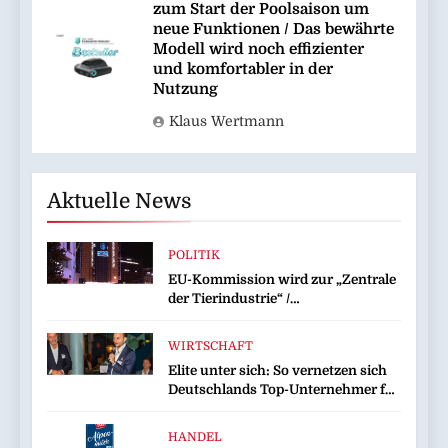
zum Start der Poolsaison um
neue Funktionen / Das bewährte
Modell wird noch effizienter
und komfortabler in der
Nutzung
Klaus Wertmann
Aktuelle News
POLITIK
EU-Kommission wird zur „Zentrale
der Tierindustrie“ /
Tierschutzorganisation Animal
Equality prangert mit Projektion in
WIRTSCHAFT
Brüssel die Nähe der EU-
Elite unter sich: So vernetzen sich
Kommission zur Tierindustrie an
Deutschlands Top-Unternehmer für
die Zukunft
HANDEL