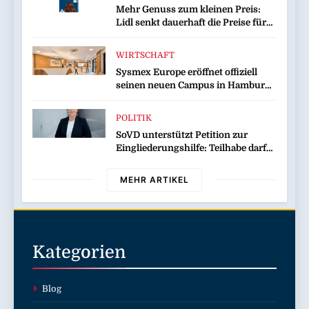
Mehr Genuss zum kleinen Preis:
Lidl senkt dauerhaft die Preise für
Schokolade / 26 Schokoladenartikel
jetzt bis zu 13 Prozent günstiger
WIRTSCHAFT
Sysmex Europe eröffnet offiziell
seinen neuen Campus in Hamburg
und setzt damit neue Maßstäbe für
zukunftsorientierte
POLITIK
Arbeitsumgebungen
SoVD unterstützt Petition zur
Eingliederungshilfe: Teilhabe darf
nicht unter Sparvorbehalt geraten
MEHR ARTIKEL
Kategorien
Blog