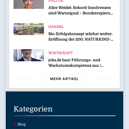
POLITIK
Alice Weidel: Rekord-Insolvenzen
sind Warnsignal – Bundesregierung
verschärft die Wirtschaftskrise
HANDEL
Bio-Erfolgskonzept wächst weiter:
Eröffnung der 200. NATURKIND-
Welt bei EDEKA
WIRTSCHAFT
jobs.de baut Führungs- und
Wachstumskompetenz aus /
Wolfgang Weber übernimmt
Schlüsselrolle für Marktposition,
MEHR ARTIKEL
Partnerschaften und
Weiterentwicklung des
Stellenportals im Jobiqo-Netzwerk
Kategorien
Blog