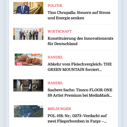
POLITIK
Tino Chrupalla: Steuern auf Strom
und Energie senken
WIRTSCHAFT
Konstituierung des Innovationsrats
für Deutschland
HANDEL
Abkehr vom Fleischvergleich: THE
GREEN MOUNTAIN forciert
eigenständige Kategorie im Plant-
based-Markt
HANDEL
Saubere Sache: Tineco FLOOR ONE
S9 Artist Premium bei MediaMarkt
jetzt für 459 Euro sichern
MELDUNGEN
POL-HB: Nr.: 0273–Verdacht auf
zwei Fliegerbomben in Farge –
Evakuierung am Sonntag–