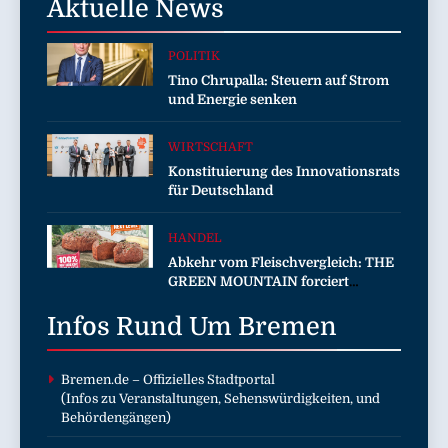
Aktuelle
News
POLITIK
Tino Chrupalla: Steuern auf Strom
und Energie senken
WIRTSCHAFT
Konstituierung des Innovationsrats
für Deutschland
HANDEL
Abkehr vom Fleischvergleich: THE
GREEN MOUNTAIN forciert
eigenständige Kategorie im Plant-
Infos Rund Um
based-Markt
Bremen
Bremen.de
– Offizielles Stadtportal
(Infos zu Veranstaltungen, Sehenswürdigkeiten, und
Behördengängen)