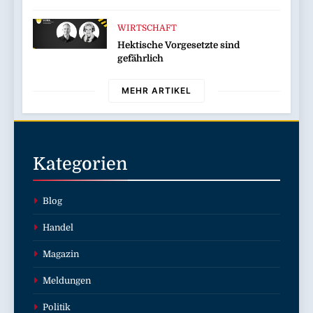
Wolfgang Weber übernimmt
Schlüsselrolle für Marktposition,
WIRTSCHAFT
Partnerschaften und
Hektische Vorgesetzte sind
Weiterentwicklung des
gefährlich
Stellenportals im Jobiqo-Netzwerk
MEHR ARTIKEL
Kategorien
Blog
Handel
Magazin
Meldungen
Politik