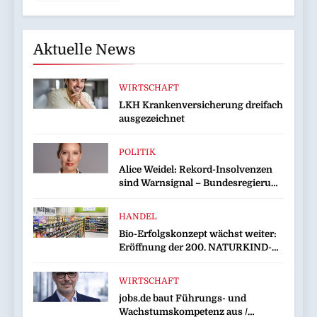
Aktuelle News
WIRTSCHAFT
LKH Krankenversicherung dreifach
ausgezeichnet
POLITIK
Alice Weidel: Rekord-Insolvenzen
sind Warnsignal – Bundesregierung
verschärft die Wirtschaftskrise
HANDEL
Bio-Erfolgskonzept wächst weiter:
Eröffnung der 200. NATURKIND-
Welt bei EDEKA
WIRTSCHAFT
jobs.de baut Führungs- und
Wachstumskompetenz aus /